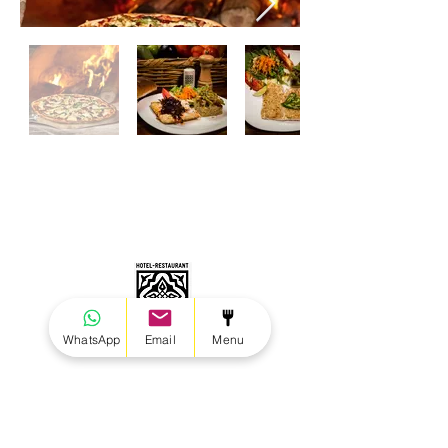
WhatsApp
Email
Menu
Avenue de la plage, flanc de colline,
Troncones, Guerrero, Mexique.
info@mijardintroncones.com
zihuachef@yahoo.com