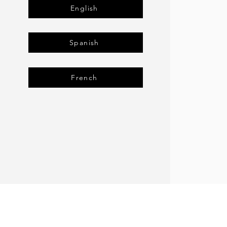
English
Spanish
French