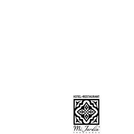
Avenue de
Troncone
info@mij
zihuach