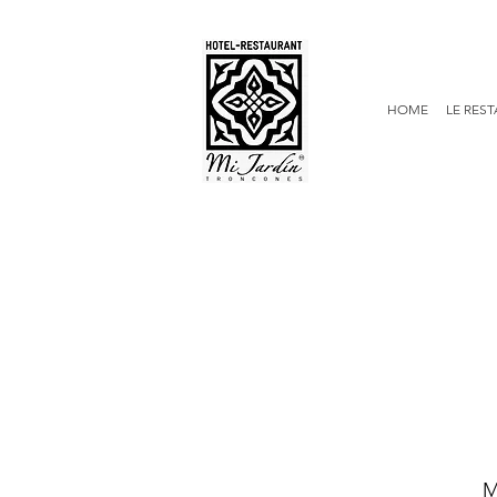
HOME
LE RES
M