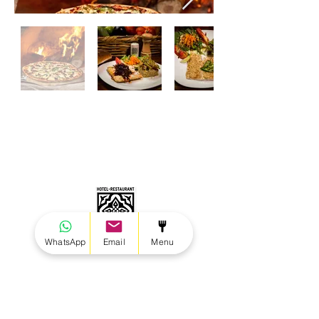
WhatsApp
Email
Menu
Avenida de la Playa, Ladera de Troncones,
Troncones, Guerrero, México.
info@mijardintroncones.com
zihuachef@yahoo.com